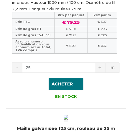
inférieur. Hauteur 1000 mm / 100 cm. Diamètre du fil
2,2 mm. Longueur du rouleau 25 m.
Prix ​​par paquet
Prix par m
€ 79.25
Prix TTC
€ 3.17
Prix de gros HT
€ 59.50
€ 2.38
Prix de gros TVA incl.
€ 71.25
€ 2.85
Avec un numéro
d'identification vous
€ 8.00
€ 0.32
économisez au total,
TVA compris
m
ACHETER
EN STOCK
Maille galvanisée 125 cm, rouleau de 25 m