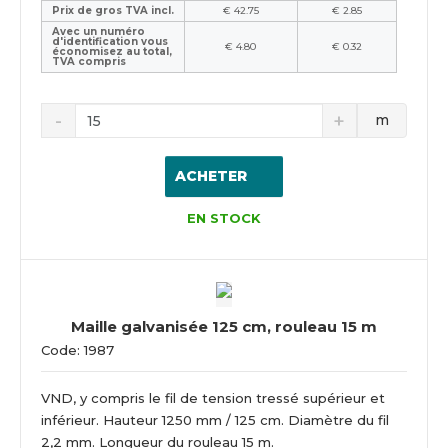
Prix de gros TVA incl.
€ 42.75
€ 2.85
Avec un numéro
d'identification vous
€ 4.80
€ 0.32
économisez au total,
TVA compris
m
ACHETER
EN STOCK
Maille galvanisée 125 cm, rouleau 15 m
Code: 1987
VND, y compris le fil de tension tressé supérieur et
inférieur. Hauteur 1250 mm / 125 cm. Diamètre du fil
2,2 mm. Longueur du rouleau 15 m.