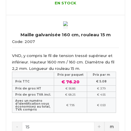
EN STOCK
Maille galvanisée 160 cm, rouleau 15 m
Code: 2007
VND, y compris le fil de tension tressé supérieur et
inférieur. Hauteur 1600 mm / 160 cm. Diamètre du fil
2,2 mm. Longueur du rouleau 15 m.
Prix ​​par paquet
Prix par m
€ 76.20
Prix TTC
€ 5.08
Prix de gros HT
€ 56.85
€ 3.79
Prix de gros TVA incl.
€ 68.25
€ 4.55
Avec un numéro
d'identification vous
€ 7.95
€ 0.53
économisez au total,
TVA compris
m