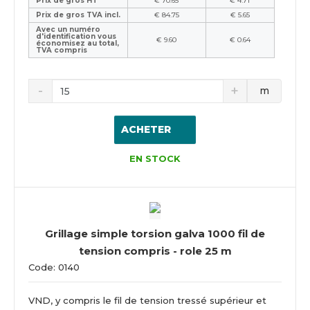
Prix de gros HT
€ 70.65
€ 4.71
Prix de gros TVA incl.
€ 84.75
€ 5.65
Avec un numéro
d'identification vous
€ 9.60
€ 0.64
économisez au total,
TVA compris
m
ACHETER
EN STOCK
Grillage simple torsion galva 1000 fil de
tension compris - role 25 m
Code: 0140
VND, y compris le fil de tension tressé supérieur et