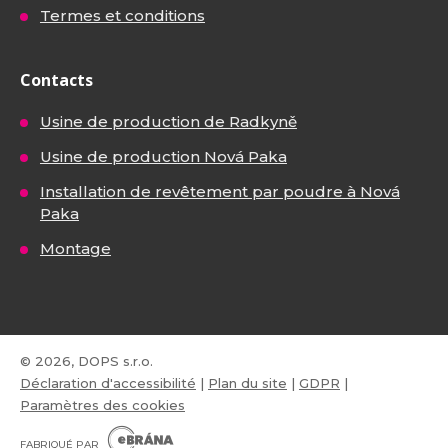
Termes et conditions
Contacts
Usine de production de Radkyně
Usine de production Nová Paka
Installation de revêtement par poudre à Nová
Paka
Montage
© 2026, DOPS s.r.o.
Déclaration d'accessibilité
|
Plan du site
|
GDPR
|
Paramètres des cookies
E
B
FABRIQUÉ PAR