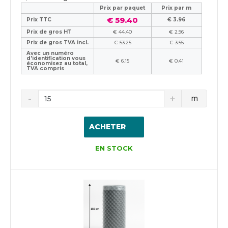
Prix ​​par paquet
Prix par m
€ 59.40
Prix TTC
€ 3.96
Prix de gros HT
€ 44.40
€ 2.96
Prix de gros TVA incl.
€ 53.25
€ 3.55
Avec un numéro
d'identification vous
€ 6.15
€ 0.41
économisez au total,
TVA compris
m
ACHETER
EN STOCK