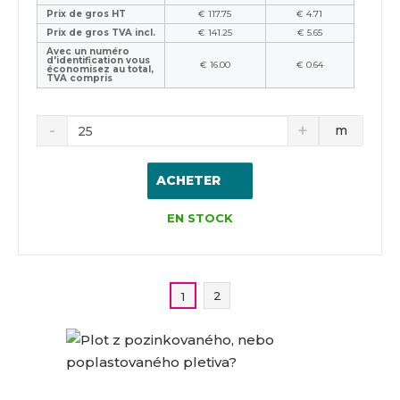
Prix de gros HT
€ 117.75
€ 4.71
Prix de gros TVA incl.
€ 141.25
€ 5.65
Avec un numéro
d'identification vous
€ 16.00
€ 0.64
économisez au total,
TVA compris
m
ACHETER
EN STOCK
2
1