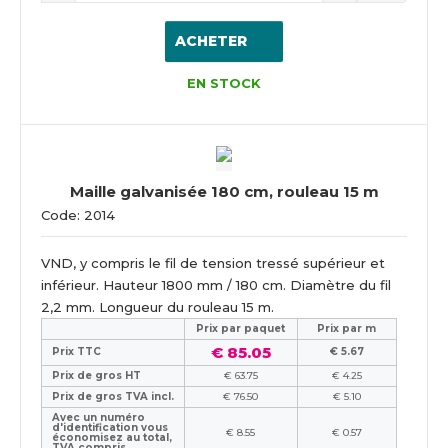
ACHETER
EN STOCK
Maille galvanisée 180 cm, rouleau 15 m
Code: 2014
VND, y compris le fil de tension tressé supérieur et
inférieur. Hauteur 1800 mm / 180 cm. Diamètre du fil
2,2 mm. Longueur du rouleau 15 m.
Prix ​​par paquet
Prix par m
€ 85.05
Prix TTC
€ 5.67
Prix de gros HT
€ 63.75
€ 4.25
Prix de gros TVA incl.
€ 76.50
€ 5.10
Avec un numéro
d'identification vous
€ 8.55
€ 0.57
économisez au total,
TVA compris