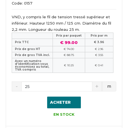
Code: 0157
VND, y compris le fil de tension tressé supérieur et
inférieur. Hauteur 1250 mm / 125 cm. Diamètre du fil
2,2 mm. Longueur du rouleau 25 m.
Prix ​​par paquet
Prix par m
€ 99.00
Prix TTC
€ 3.96
Prix de gros HT
€ 74.00
€ 2.96
Prix de gros TVA incl.
€ 88.75
€ 3.55
Avec un numéro
d'identification vous
€ 10.25
€ 0.41
économisez au total,
TVA compris
m
ACHETER
EN STOCK