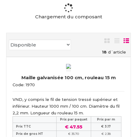
c
u
e
Chargement du composant
i
l
18
d´article
Maille galvanisée 100 cm, rouleau 15 m
Code: 1970
VND, y compris le fil de tension tressé supérieur et
inférieur. Hauteur 1000 mm / 100 cm. Diamètre du fil
2,2 mm. Longueur du rouleau 15 m.
Prix ​​par paquet
Prix par m
€ 47.55
Prix TTC
€ 3.17
Prix de gros HT
€ 35.70
€ 2.38