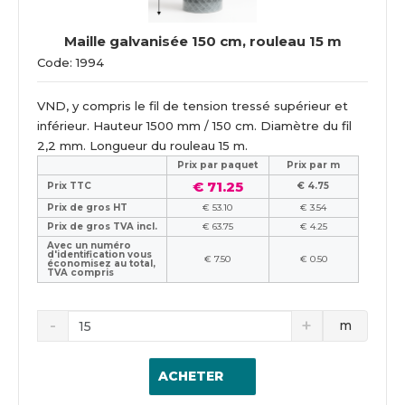
Maille galvanisée 150 cm, rouleau 15 m
Code: 1994
VND, y compris le fil de tension tressé supérieur et
inférieur. Hauteur 1500 mm / 150 cm. Diamètre du fil
2,2 mm. Longueur du rouleau 15 m.
Prix ​​par paquet
Prix par m
€ 71.25
Prix TTC
€ 4.75
Prix de gros HT
€ 53.10
€ 3.54
Prix de gros TVA incl.
€ 63.75
€ 4.25
Avec un numéro
d'identification vous
€ 7.50
€ 0.50
économisez au total,
TVA compris
m
ACHETER