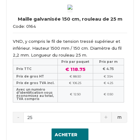
Maille galvanisée 150 cm, rouleau de 25 m
Code: 0164
VND, y compris le fil de tension tressé supérieur et
inférieur. Hauteur 1500 mm / 150 cm. Diamètre du fil
2,2 mm. Longueur du rouleau 25 m.
Prix ​​par paquet
Prix par m
€ 118.75
Prix TTC
€ 4.75
Prix de gros HT
€ 88.50
€ 3.54
Prix de gros TVA incl.
€ 106.25
€ 4.25
Avec un numéro
d'identification vous
€ 12.50
€ 0.50
économisez au total,
TVA compris
m
ACHETER