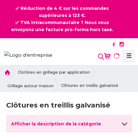
✅ Réduction de 4 € sur les commandes
supérieures à 123 €.
✅ TVA intracommunautaire ? Nous vous
envoyons une facture pro-forma hors taxe.
☰
l
Clotûres en grillage par application
a
p
Clôtures en treillis galvanisé
Grillage autour maison
a
g
Clôtures en treillis galvanisé
e
d
'
Afficher la description de la catégorie
a
c