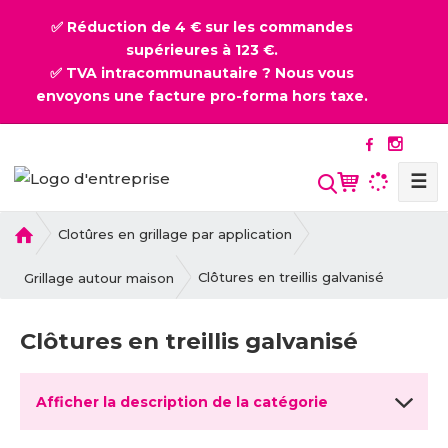
✅ Réduction de 4 € sur les commandes
supérieures à 123 €.
✅ TVA intracommunautaire ? Nous vous
envoyons une facture pro-forma hors taxe.
☰
l
Clotûres en grillage par application
a
p
Clôtures en treillis galvanisé
Grillage autour maison
a
g
Clôtures en treillis galvanisé
e
d
'
Afficher la description de la catégorie
a
c