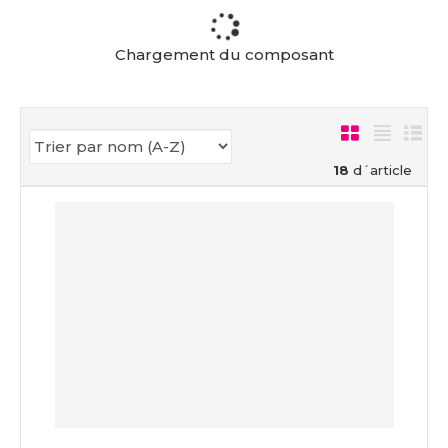
c
u
e
Chargement du composant
i
l
18
d´article