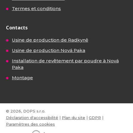
Termes et conditions
Contacts
Usine de production de Radkyně
Usine de production Nová Paka
Installation de revêtement par poudre à Nová
Paka
Montage
© 2026, DOPS s.r.o.
Déclaration d'accessibilité
|
Plan du site
|
GDPR
|
Paramètres des cookies
E