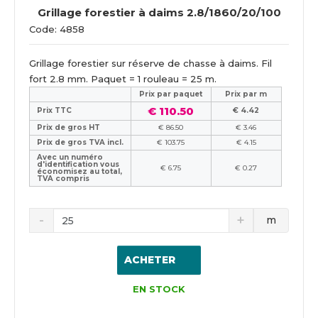
Grillage forestier à daims 2.8/1860/20/100
Code: 4858
Grillage forestier sur réserve de chasse à daims. Fil
fort 2.8 mm. Paquet = 1 rouleau = 25 m.
Prix ​​par paquet
Prix par m
€ 110.50
Prix TTC
€ 4.42
Prix de gros HT
€ 86.50
€ 3.46
Prix de gros TVA incl.
€ 103.75
€ 4.15
Avec un numéro
d'identification vous
€ 6.75
€ 0.27
économisez au total,
TVA compris
m
ACHETER
EN STOCK