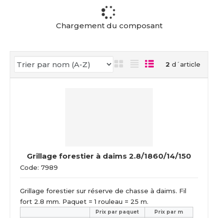
c
u
e
Chargement du composant
i
l
2
d´article
Grillage forestier à daims 2.8/1860/14/150
Code: 7989
Grillage forestier sur réserve de chasse à daims. Fil
fort 2.8 mm. Paquet = 1 rouleau = 25 m.
Prix ​​par paquet
Prix par m