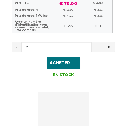
€ 76.00
Prix TTC
€ 3.04
Prix de gros HT
€ 59.50
€ 2.38
Prix de gros TVA incl.
€ 71.25
€ 2.85
Avec un numéro
d'identification vous
€ 4.75
€ 0.19
économisez au total,
TVA compris
m
ACHETER
EN STOCK