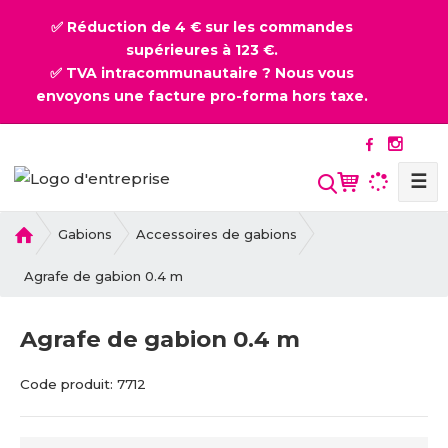
✅ Réduction de 4 € sur les commandes
supérieures à 123 €.
✅ TVA intracommunautaire ? Nous vous
envoyons une facture pro-forma hors taxe.
☰
l
Gabions
Accessoires de gabions
a
p
Agrafe de gabion 0.4 m
a
g
Agrafe de gabion 0.4 m
e
d
C
C
Code produit:
7712
'
o
o
a
d
d
c
e
e