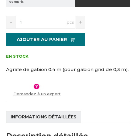
compris
7
1
2
S
N
pcs
n
a
í
v
ž
ý
AJOUTER AU PANIER
i
š
t
i
m
t
EN STOCK
n
m
o
n
Agrafe de gabion 0.4 m (pour gabion grid de 0,3 m).
ž
o
s
ž
t
s
v
t
Demandez à un expert
í
v
í
INFORMATIONS DÉTAILLÉES
Description détaillée