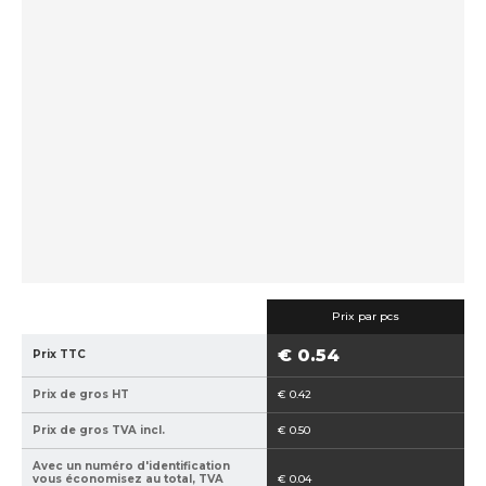
c
f
d
u
a
e
e
b
f
i
r
o
l
i
u
c
r
a
n
n
i
t
s
:
s
8
e
5
u
9
r
Prix par pcs
4
:
€ 0.54
Prix TTC
0
7
2
7
Prix de gros HT
€ 0.42
1
1
5
2
Prix de gros TVA incl.
€ 0.50
1
Avec un numéro d'identification
7
vous économisez au total, TVA
€ 0.04