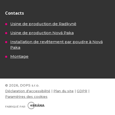
Contacts
Usine de production de Radkyně
Usine de production Nová Paka
Installation de revêtement par poudre à Nová
Paka
Montage
© 2026, DOPS s.r.o.
Déclaration d'accessibilité
|
Plan du site
|
GDPR
|
Paramètres des cookies
E
B
FABRIQUÉ PAR
R
Á