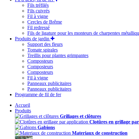
Fils tréfilés
Fils cuivrés
Fil à vigne
Cercles de Brême
Fil redressé
Fils de ligature pour les monteurs de charpentes métalliq
Produits de jardin
Support des fleurs
Tomate spirales
Treillis pour plantes grimpantes
Composteurs
Composteurs
Composteurs
Fil à vigne
Panneaux publicitaires
Panneaux publicitaires
Programme de fil de fer
Accueil
Produits
Grillages et clôtures
Clotûres en grillage par
Gabions
Materiaux de construction