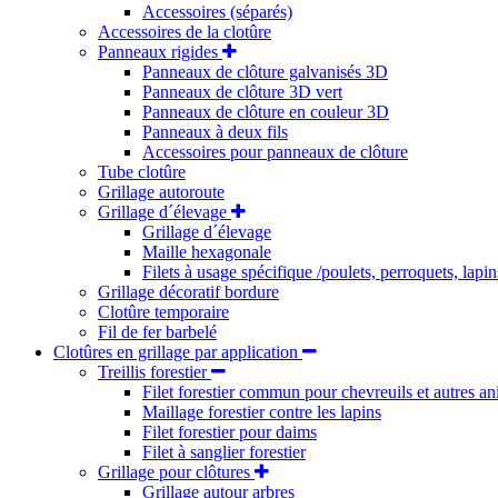
Accessoires (séparés)
Accessoires de la clotûre
Panneaux rigides
Panneaux de clôture galvanisés 3D
Panneaux de clôture 3D vert
Panneaux de clôture en couleur 3D
Panneaux à deux fils
Accessoires pour panneaux de clôture
Tube clotûre
Grillage autoroute
Grillage d´élevage
Grillage d´élevage
Maille hexagonale
Filets à usage spécifique /poulets, perroquets, lapin
Grillage décoratif bordure
Clotûre temporaire
Fil de fer barbelé
Clotûres en grillage par application
Treillis forestier
Filet forestier commun pour chevreuils et autres an
Maillage forestier contre les lapins
Filet forestier pour daims
Filet à sanglier forestier
Grillage pour clôtures
Grillage autour arbres