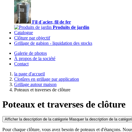
Fil d´acier, fil de fer
Produits de jardin
Catalogue
Clôture par objectif
Grillage de gabion - liquidation des stocks
Galerie de photos
À propos de la société
Contact
la page d'accueil
Clotûres en grillage par application
Grillage autour maison
Poteaux et traverses de clôture
Poteaux et traverses de clôture
Afficher la description de la catégorie
Masquer la description de la catégor
Pour chaque clôture, vous avez besoin de poteaux et d'étançons. Nou