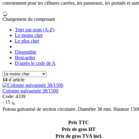
conviennent pour les clôtures carrées, les panneaux, les portails et autr
Chargement du composant
Trier par nom (A-Z)
Le moins cher
Le plus cher
Disponible
Best-seller
D'après le code de A
14
d´article
Colonne galvanisée 38/1500
Code: 4339
-
15
%
Poteau galvanisé de section circulaire. Diamètre 38 mm. Hauteur 15
Prix TTC
Prix de gros HT
Prix de gros TVA incl.