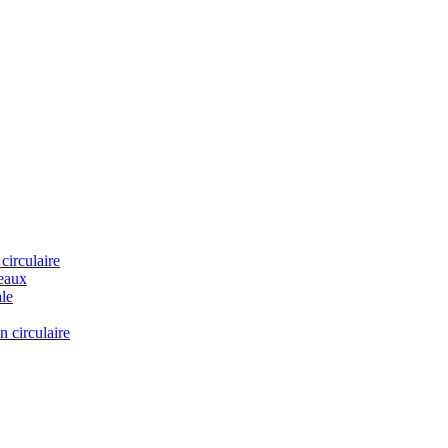
 circulaire
neaux
ale
n circulaire