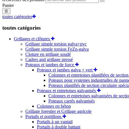
Panier
☰
toutes catégories
toutes catégories
Grillages et clôtures
Grillage simple torsion galva+pvc
Grillage simple torsion FeZn-galva
Cloture en grillage soudé
Cadres and grillage pressé
Poteaux et jambes de force
Poteaux et jambes galva + vert
Colonnes et entretoises plastifiées de section
Poteaux pour systemes industrialles de pan
Poteaux plastifiés de section circulaire spéci
Poteaux et entretoises galvanisés
Colonnes et entretoises galvanisées de sectio
Poteaux carrés galvanisés
Colonnes en béton
Grillage forestier et Grillage agricole
Portails et portillons
Portails à un vantail
Portails à double battant