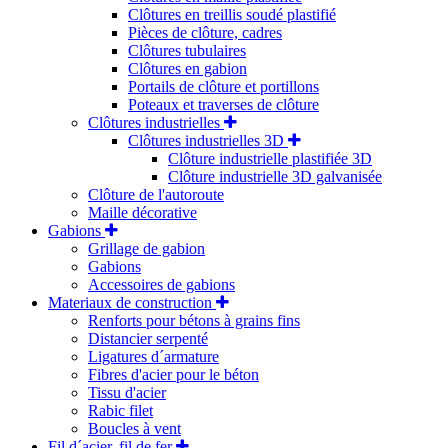
Clôtures en treillis soudé plastifié
Pièces de clôture, cadres
Clôtures tubulaires
Clôtures en gabion
Portails de clôture et portillons
Poteaux et traverses de clôture
Clôtures industrielles
Clôtures industrielles 3D
Clôture industrielle plastifiée 3D
Clôture industrielle 3D galvanisée
Clôture de l'autoroute
Maille décorative
Gabions
Grillage de gabion
Gabions
Accessoires de gabions
Materiaux de construction
Renforts pour bétons à grains fins
Distancier serpenté
Ligatures d´armature
Fibres d'acier pour le béton
Tissu d'acier
Rabic filet
Boucles à vent
Fil d´acier, fil de fer