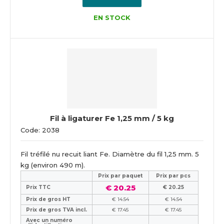
EN STOCK
Fil à ligaturer Fe 1,25 mm / 5 kg
Code: 2038
Fil tréfilé nu recuit liant Fe. Diamètre du fil 1,25 mm. 5
kg (environ 490 m).
Prix ​​par paquet
Prix par pcs
€ 20.25
Prix TTC
€ 20.25
Prix de gros HT
€ 14.54
€ 14.54
Prix de gros TVA incl.
€ 17.45
€ 17.45
Avec un numéro