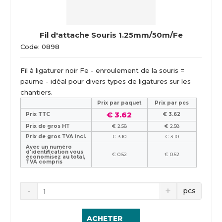
Fil d'attache Souris 1.25mm/50m/Fe
Code: 0898
Fil à ligaturer noir Fe - enroulement de la souris =
paume - idéal pour divers types de ligatures sur les
chantiers.
Prix ​​par paquet
Prix par pcs
€ 3.62
Prix TTC
€ 3.62
Prix de gros HT
€ 2.58
€ 2.58
Prix de gros TVA incl.
€ 3.10
€ 3.10
Avec un numéro
d'identification vous
€ 0.52
€ 0.52
économisez au total,
TVA compris
pcs
ACHETER