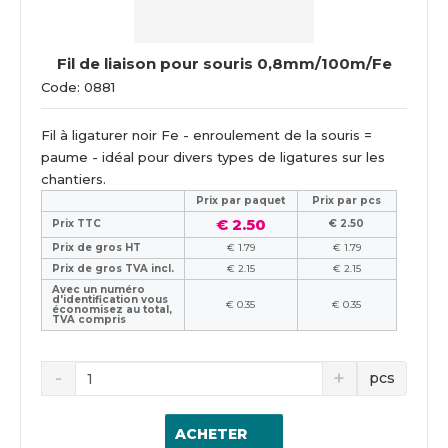
Fil de liaison pour souris 0,8mm/100m/Fe
Code: 0881
Fil à ligaturer noir Fe - enroulement de la souris =
paume - idéal pour divers types de ligatures sur les
chantiers.
Prix ​​par paquet
Prix par pcs
€ 2.50
Prix TTC
€ 2.50
Prix de gros HT
€ 1.79
€ 1.79
Prix de gros TVA incl.
€ 2.15
€ 2.15
Avec un numéro
d'identification vous
€ 0.35
€ 0.35
économisez au total,
TVA compris
pcs
ACHETER