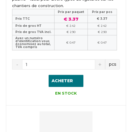
chantiers de construction.
Prix ​​par paquet
Prix par pcs
€ 3.37
Prix TTC
€ 3.37
Prix de gros HT
€ 2.42
€ 2.42
Prix de gros TVA incl.
€ 2.90
€ 2.90
Avec un numéro
d'identification vous
€ 0.47
€ 0.47
économisez au total,
TVA compris
pcs
ACHETER
EN STOCK