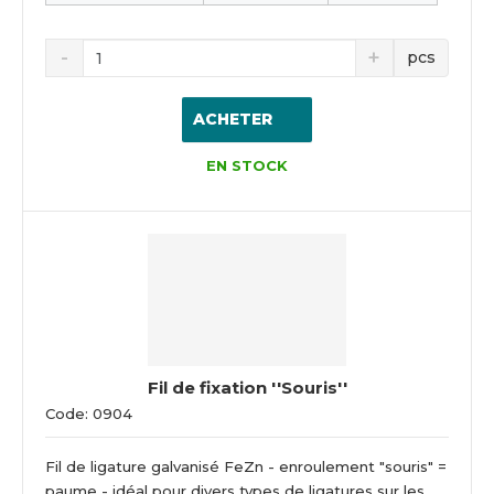
pcs
ACHETER
EN STOCK
Fil de fixation ''Souris''
Code: 0904
Fil de ligature galvanisé FeZn - enroulement "souris" =
paume - idéal pour divers types de ligatures sur les