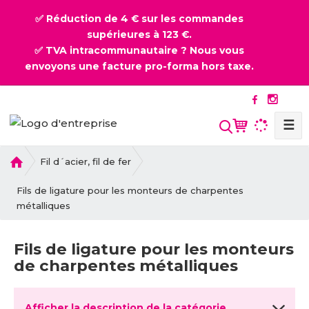
✅ Réduction de 4 € sur les commandes
supérieures à 123 €.
✅ TVA intracommunautaire ? Nous vous
envoyons une facture pro-forma hors taxe.
☰
l
Fil d´acier, fil de fer
a
p
Fils de ligature pour les monteurs de charpentes
a
métalliques
g
e
Fils de ligature pour les monteurs
d
de charpentes métalliques
'
a
c
Afficher la description de la catégorie