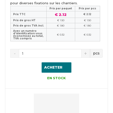
pour diverses fixations sur les chantiers.
Prix ​​par paquet
Prix par pcs
€ 2.12
Prix TTC
€ 2.12
Prix de gros HT
€ 1.50
€ 1.50
Prix de gros TVA incl.
€ 1.80
€ 1.80
Avec un numéro
d'identification vous
€ 0.32
€ 0.32
économisez au total,
TVA compris
pcs
ACHETER
EN STOCK