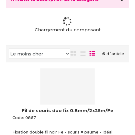
c
u
e
i
l
Chargement du composant
6
d´article
Fil de souris duo fix 0.8mm/2x25m/Fe
Code: 0867
Fixation double fil noir Fe - souris = paume - idéal