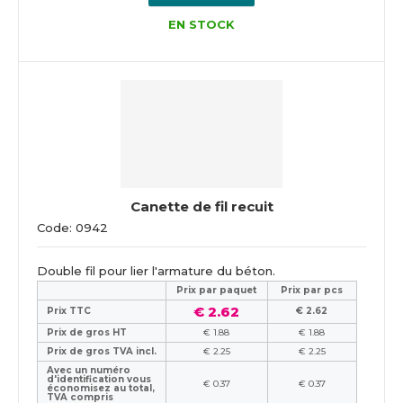
EN STOCK
Canette de fil recuit
Code: 0942
Double fil pour lier l'armature du béton.
Prix ​​par paquet
Prix par pcs
€ 2.62
Prix TTC
€ 2.62
Prix de gros HT
€ 1.88
€ 1.88
Prix de gros TVA incl.
€ 2.25
€ 2.25
Avec un numéro
d'identification vous
€ 0.37
€ 0.37
économisez au total,
TVA compris