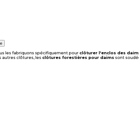
ie
Nous les fabriquons spécifiquement pour
clôturer l'enclos des daim
 autres clôtures, les
clôtures forestières pour daims
sont soudées