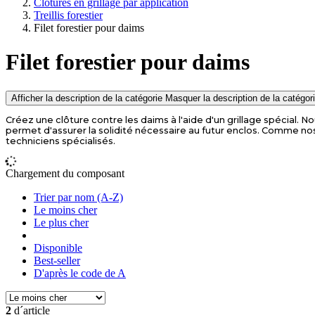
Clotûres en grillage par application
Treillis forestier
Filet forestier pour daims
Filet forestier pour daims
Afficher la description de la catégorie
Masquer la description de la catégor
Créez une clôture contre les daims à l'aide d'un grillage spécial. 
permet d'assurer la solidité nécessaire au futur enclos. Comme nos
techniciens spécialisés.
Chargement du composant
Trier par nom (A-Z)
Le moins cher
Le plus cher
Disponible
Best-seller
D'après le code de A
2
d´article