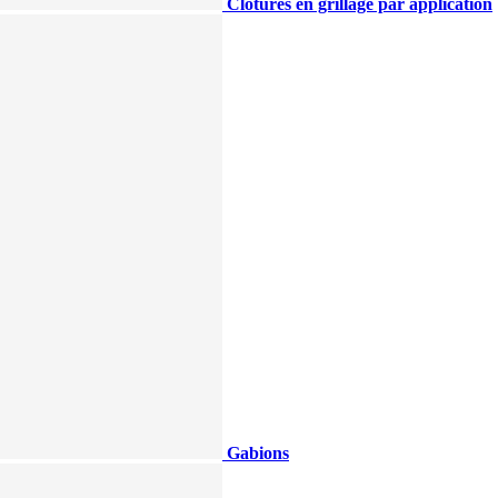
Clotûres en grillage par application
Gabions