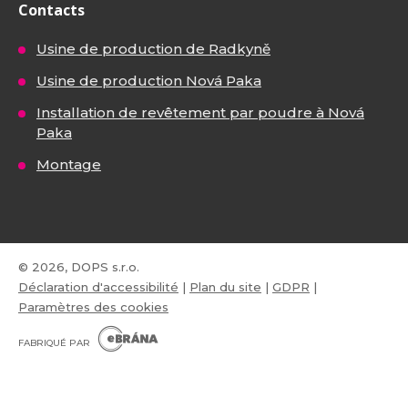
Contacts
Usine de production de Radkyně
Usine de production Nová Paka
Installation de revêtement par poudre à Nová
Paka
Montage
© 2026, DOPS s.r.o.
Déclaration d'accessibilité
|
Plan du site
|
GDPR
|
Paramètres des cookies
E
B
FABRIQUÉ PAR
R
Á
N
VISA
MasterCard
Maestro
A
.
C