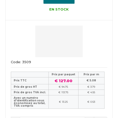
EN STOCK
Code: 3509
Prix ​​par paquet
Prix par m
€ 127.00
Prix TTC
€ 5.08
Prix de gros HT
€ 94.75
€ 3.79
Prix de gros TVA incl.
€ 113.75
€ 4.55
Avec un numéro
d'identification vous
€ 13.25
€ 0.53
économisez au total,
TVA compris