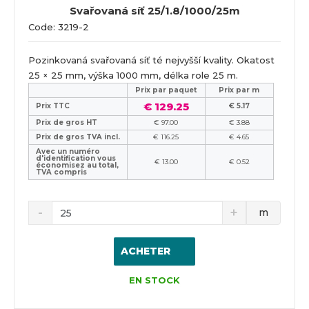
Svařovaná síť 25/1.8/1000/25m
Code: 3219-2
Pozinkovaná svařovaná síť té nejvyšší kvality. Okatost
25 × 25 mm, výška 1000 mm, délka role 25 m.
Prix ​​par paquet
Prix par m
€ 129.25
Prix TTC
€ 5.17
Prix de gros HT
€ 97.00
€ 3.88
Prix de gros TVA incl.
€ 116.25
€ 4.65
Avec un numéro
d'identification vous
€ 13.00
€ 0.52
économisez au total,
TVA compris
m
ACHETER
EN STOCK