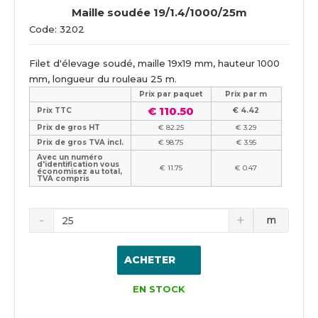
Maille soudée 19/1.4/1000/25m
Code: 3202
Filet d'élevage soudé, maille 19x19 mm, hauteur 1000
mm, longueur du rouleau 25 m.
Prix ​​par paquet
Prix par m
€ 110.50
Prix TTC
€ 4.42
Prix de gros HT
€ 82.25
€ 3.29
Prix de gros TVA incl.
€ 98.75
€ 3.95
Avec un numéro
d'identification vous
€ 11.75
€ 0.47
économisez au total,
TVA compris
m
ACHETER
EN STOCK