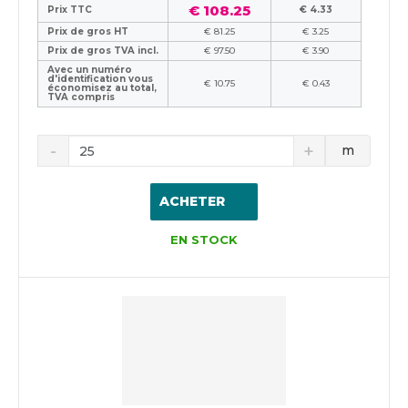
€ 108.25
Prix TTC
€ 4.33
Prix de gros HT
€ 81.25
€ 3.25
Prix de gros TVA incl.
€ 97.50
€ 3.90
Avec un numéro
d'identification vous
€ 10.75
€ 0.43
économisez au total,
TVA compris
m
ACHETER
EN STOCK