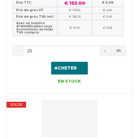
€ 152.00
Prix TTC
€ 6.08
Prix de gros HT
€ 113.50
€ 4.54
Prix de gros TVA incl.
€ 136.25
€ 5.45
Avec un numéro
d'identification vous
€ 15.75
€ 0.63
économisez au total,
TVA compris
m
ACHETER
EN STOCK
SOLDE