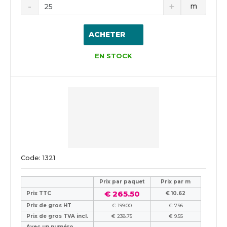
m
ACHETER
EN STOCK
Code: 1321
Prix ​​par paquet
Prix par m
€ 265.50
Prix TTC
€ 10.62
Prix de gros HT
€ 199.00
€ 7.96
Prix de gros TVA incl.
€ 238.75
€ 9.55
Avec un numéro