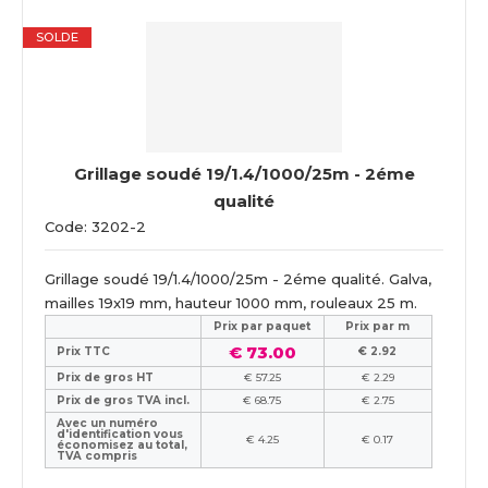
SOLDE
Grillage soudé 19/1.4/1000/25m - 2éme
qualité
Code: 3202-2
Grillage soudé 19/1.4/1000/25m - 2éme qualité. Galva,
mailles 19x19 mm, hauteur 1000 mm, rouleaux 25 m.
Prix ​​par paquet
Prix par m
€ 73.00
Prix TTC
€ 2.92
Prix de gros HT
€ 57.25
€ 2.29
Prix de gros TVA incl.
€ 68.75
€ 2.75
Avec un numéro
d'identification vous
€ 4.25
€ 0.17
économisez au total,
TVA compris