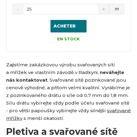
m
ACHETER
EN STOCK
Zajistíme zakázkovou výrobu svařovaných sítí
a mřížek ve vlastním závodě v Radkyni,
neváhejte
nás kontaktovat
. Svařované sítě pozinkované jsou
cenově výhodné, a přitom velmi kvalitní. Vyrábíme je
z pozinkovaného drátu o síle od 0,7 mm do 1,8 mm.
Sílu drátu vybírejte vždy podle účelu svařované sítě
- pro větší papoušky vybírejte vždy silnější
svařované
mřížky
s menší okatostí.
Pletiva a svařované sítě