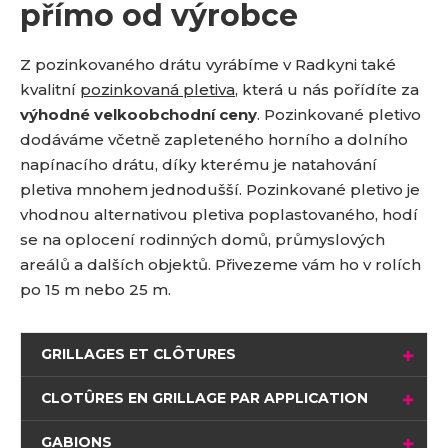
přímo od výrobce
Z pozinkovaného drátu vyrábíme v Radkyni také
kvalitní
pozinkovaná pletiva
, která u nás pořídíte za
výhodné velkoobchodní ceny
. Pozinkované pletivo
dodáváme včetně zapleteného horního a dolního
napínacího drátu, díky kterému je natahování
pletiva mnohem jednodušší. Pozinkované pletivo je
vhodnou alternativou pletiva poplastovaného, hodí
se na oplocení rodinných domů, průmyslových
areálů a dalších objektů. Přivezeme vám ho v rolích
po 15 m nebo 25 m.
GRILLAGES ET CLÔTURES
CLOTÛRES EN GRILLAGE PAR APPLICATION
GABIONS