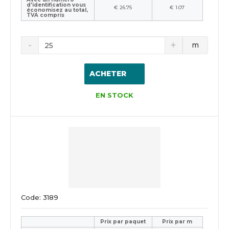
d'identification vous
€ 26.75
€ 1.07
économisez au total,
TVA compris
m
ACHETER
EN STOCK
Code: 3189
Prix ​​par paquet
Prix par m