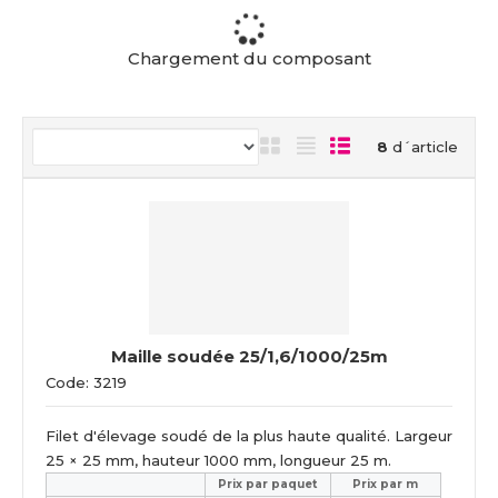
c
u
e
Chargement du composant
i
l
8
d´article
Maille soudée 25/1,6/1000/25m
Code: 3219
Filet d'élevage soudé de la plus haute qualité. Largeur
25 × 25 mm, hauteur 1000 mm, longueur 25 m.
Prix ​​par paquet
Prix par m