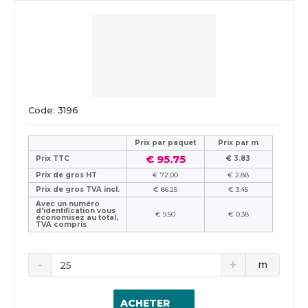
Code: 3196
Prix ​​par paquet
Prix par m
€ 95.75
Prix TTC
€ 3.83
Prix de gros HT
€ 72.00
€ 2.88
Prix de gros TVA incl.
€ 86.25
€ 3.45
Avec un numéro
d'identification vous
€ 9.50
€ 0.38
économisez au total,
TVA compris
m
ACHETER