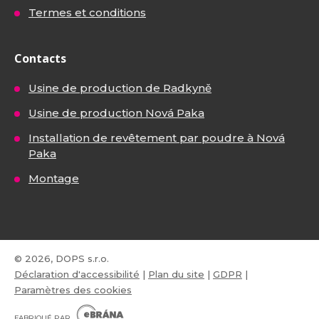
Termes et conditions
Contacts
Usine de production de Radkyně
Usine de production Nová Paka
Installation de revêtement par poudre à Nová
Paka
Montage
© 2026, DOPS s.r.o.
Déclaration d'accessibilité
|
Plan du site
|
GDPR
|
Paramètres des cookies
E
B
FABRIQUÉ PAR