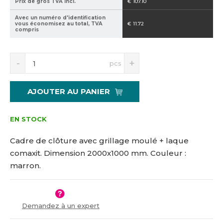
Prix de gros TVA incl.
€ 107.10
6
Avec un numéro d'identification
9
vous économisez au total, TVA
€ 11.72
1
compris
3
S
N
pcs
n
a
í
v
ž
ý
AJOUTER AU PANIER
i
š
t
i
m
t
EN STOCK
n
m
o
n
Cadre de clôture avec grillage moulé + laque
ž
o
comaxit. Dimension 2000x1000 mm. Couleur :
s
ž
marron.
t
s
v
t
í
v
í
Demandez à un expert