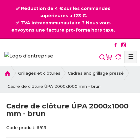
✅ Réduction de 4 € sur les commandes
supérieures à 123 €.
✅ TVA intracommunautaire ? Nous vous
envoyons une facture pro-forma hors taxe.
☰
l
Grillages et clôtures
Cadres and grillage pressé
a
p
Cadre de clôture ÚPA 2000x1000 mm - brun
a
g
Cadre de clôture ÚPA 2000x1000
e
mm - brun
d
'
C
C
a
Code produit:
6913
o
o
c