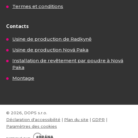
Termes et conditions
Contacts
Usine de production de Radkyně
Usine de production Nová Paka
Installation de revêtement par poudre à Nová
Paka
Montage
© 2026, DOPS s.r.o.
Déclaration d'accessibilité
|
Plan du site
|
GDPR
|
Paramètres des cookies
E
B