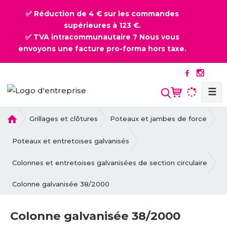
✅ Réduction de 4 € sur les commandes
supérieures à 123 €.
✅ TVA intracommunautaire ? Nous vous
envoyons une facture pro-forma hors taxe.
☰
l
Grillages et clôtures
Poteaux et jambes de force
a
p
Poteaux et entretoises galvanisés
a
g
Colonnes et entretoises galvanisées de section circulaire
e
Colonne galvanisée 38/2000
d
'
a
Colonne galvanisée 38/2000
c