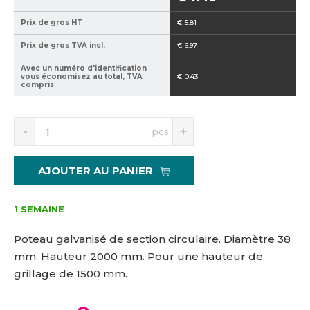
1
n
Prix de gros HT
€ 5.81
5
3
1
8
Prix de gros TVA incl.
€ 6.97
4
-
Avec un numéro d'identification
3
2
vous économisez au total, TVA
€ 0.43
5
0
compris
3
0
0
S
N
pcs
n
a
í
v
ž
ý
AJOUTER AU PANIER
i
š
t
i
m
t
1 SEMAINE
n
m
o
n
Poteau galvanisé de section circulaire. Diamètre 38
ž
o
mm. Hauteur 2000 mm. Pour une hauteur de
s
ž
grillage de 1500 mm.
t
s
v
t
í
v