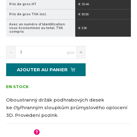
Prix de gros HT
€ 25.46
5
o
1
Prix de gros TVA incl.
€ 30.55
2
Avec un numéro d'identification
5
vous économisez au total, TVA
€ 3.36
1
compris
9
S
N
pcs
n
a
í
v
ž
ý
AJOUTER AU PANIER
i
š
t
i
m
t
EN STOCK
n
m
o
n
Oboustranný držák podhrabových desek
ž
o
ke čtyřhranným sloupkům průmyslového oplocení
s
ž
3D. Provedení pozink.
t
s
v
t
í
v
í