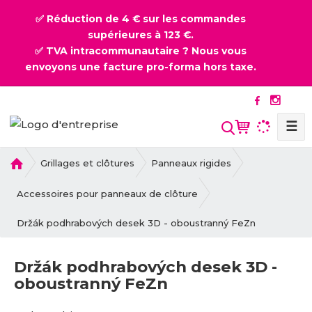
✅ Réduction de 4 € sur les commandes
supérieures à 123 €.
✅ TVA intracommunautaire ? Nous vous
envoyons une facture pro-forma hors taxe.
☰
l
Grillages et clôtures
Panneaux rigides
a
p
Accessoires pour panneaux de clôture
a
Držák podhrabových desek 3D - oboustranný FeZn
g
e
d
Držák podhrabových desek 3D -
'
oboustranný FeZn
a
c