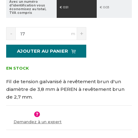
Avec un numéro
5
h
d'identification vous
€ 0.51
€ 0.03
économisez au total,
9
TVA compris
2
3
S
N
m
n
a
í
v
ž
ý
AJOUTER AU PANIER
i
š
t
i
m
t
EN STOCK
n
m
o
n
Fil de tension galvanisé à revêtement brun d'un
ž
o
diamètre de 3,8 mm à PEREN à revêtement brun
s
ž
de 2,7 mm.
t
s
v
t
í
v
í
Demandez à un expert