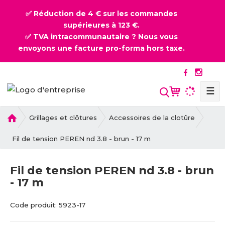
✅ Réduction de 4 € sur les commandes
supérieures à 123 €.
✅ TVA intracommunautaire ? Nous vous
envoyons une facture pro-forma hors taxe.
☰
l
Grillages et clôtures
Accessoires de la clotûre
a
p
Fil de tension PEREN nd 3.8 - brun - 17 m
a
g
Fil de tension PEREN nd 3.8 - brun
e
- 17 m
d
'
C
C
a
Code produit:
5923-17
o
o
c