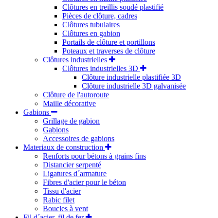
Clôtures en treillis soudé plastifié
Pièces de clôture, cadres
Clôtures tubulaires
Clôtures en gabion
Portails de clôture et portillons
Poteaux et traverses de clôture
Clôtures industrielles
Clôtures industrielles 3D
Clôture industrielle plastifiée 3D
Clôture industrielle 3D galvanisée
Clôture de l'autoroute
Maille décorative
Gabions
Grillage de gabion
Gabions
Accessoires de gabions
Materiaux de construction
Renforts pour bétons à grains fins
Distancier serpenté
Ligatures d´armature
Fibres d'acier pour le béton
Tissu d'acier
Rabic filet
Boucles à vent
Fil d´acier, fil de fer