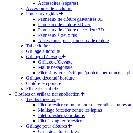
Accessoires (séparés)
Accessoires de la clotûre
Panneaux rigides
Panneaux de clôture galvanisés 3D
Panneaux de clôture 3D vert
Panneaux de clôture en couleur 3D
Panneaux à deux fils
Accessoires pour panneaux de clôture
Tube clotûre
Grillage autoroute
Grillage d´élevage
Grillage d´élevage
Maille hexagonale
Filets à usage spécifique /poulets, perroquets, lapin
Grillage décoratif bordure
Clotûre temporaire
Fil de fer barbelé
Clotûres en grillage par application
Treillis forestier
Filet forestier commun pour chevreuils et autres an
Maillage forestier contre les lapins
Filet forestier pour daims
Filet à sanglier forestier
Grillage pour clôtures
Grillage autour arbres