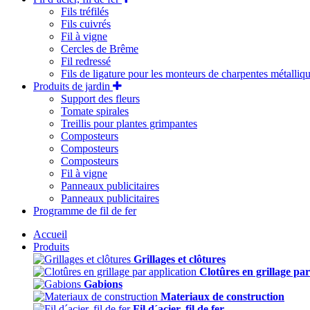
Fils tréfilés
Fils cuivrés
Fil à vigne
Cercles de Brême
Fil redressé
Fils de ligature pour les monteurs de charpentes métalliq
Produits de jardin
Support des fleurs
Tomate spirales
Treillis pour plantes grimpantes
Composteurs
Composteurs
Composteurs
Fil à vigne
Panneaux publicitaires
Panneaux publicitaires
Programme de fil de fer
Accueil
Produits
Grillages et clôtures
Clotûres en grillage par
Gabions
Materiaux de construction
Fil d´acier, fil de fer