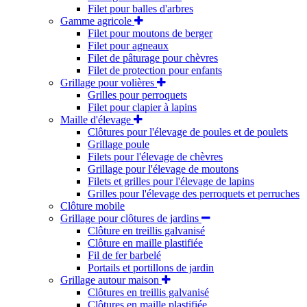
Filet pour balles d'arbres
Gamme agricole
Filet pour moutons de berger
Filet pour agneaux
Filet de pâturage pour chèvres
Filet de protection pour enfants
Grillage pour volières
Grilles pour perroquets
Filet pour clapier à lapins
Maille d'élevage
Clôtures pour l'élevage de poules et de poulets
Grillage poule
Filets pour l'élevage de chèvres
Grillage pour l'élevage de moutons
Filets et grilles pour l'élevage de lapins
Grilles pour l'élevage des perroquets et perruches
Clôture mobile
Grillage pour clôtures de jardins
Clôture en treillis galvanisé
Clôture en maille plastifiée
Fil de fer barbelé
Portails et portillons de jardin
Grillage autour maison
Clôtures en treillis galvanisé
Clôtures en maille plastifiée