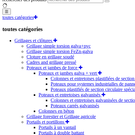
☰
toutes catégories
toutes catégories
Grillages et clôtures
Grillage simple torsion galva+pvc
Grillage simple torsion FeZn-galva
Cloture en grillage soudé
Cadres and grillage pressé
Poteaux et jambes de force
Poteaux et jambes galva + vert
Colonnes et entretoises plastifiées de section
Poteaux pour systemes industrialles de pan
Poteaux plastifiés de section circulaire spéci
Poteaux et entretoises galvanisés
Colonnes et entretoises galvanisées de sectio
Poteaux carrés galvanisés
Colonnes en béton
Grillage forestier et Grillage agricole
Portails et portillons
Portails à un vantail
Portails à double battant