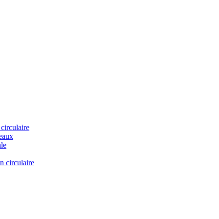
 circulaire
neaux
ale
n circulaire