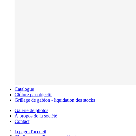
Catalogue
Clôture par objectif
Grillage de gabion - liquidation des stocks
Galerie de photos
À propos de la société
Contact
la page d'accueil