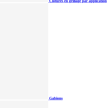
Clotûres en grillage par application
Gabions