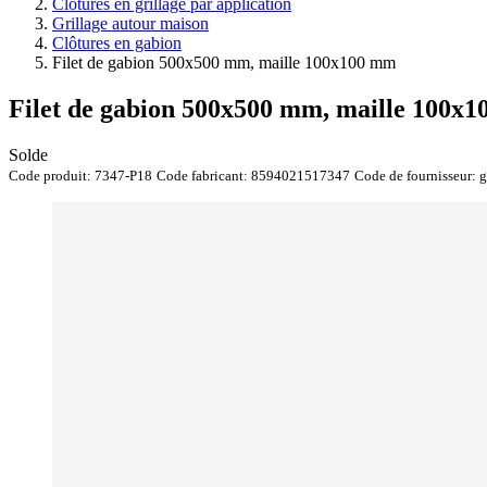
Clotûres en grillage par application
Grillage autour maison
Clôtures en gabion
Filet de gabion 500x500 mm, maille 100x100 mm
Filet de gabion 500x500 mm, maille 100x
Solde
Code produit:
7347-P18
Code fabricant:
8594021517347
Code de fournisseur:
g