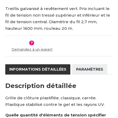
n
m
5
7
o
n
Treillis galvanisé à revêtement vert. Prix incluant le
1
-
ž
o
fil de tension non tressé supérieur et inférieur et le
2
1
s
ž
fil de tension central. Diamètre du fil 2,7 mm,
3
6
t
s
v
t
4
0
hauteur 1600 mm, rouleau 20 m.
í
v
2
0
í
-
2
Demandez à un expert
0
-
n
n
INFORMATIONS DÉTAILLÉES
PARAMÈTRES
d
Description détaillée
Grille de clôture plastifiée, classique, carrée.
Plastique stabilisé contre le gel et les rayons UV.
Quelle quantité d'éléments de tension spécifier