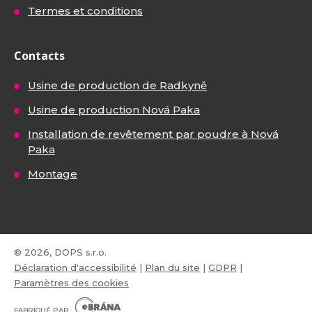
Termes et conditions
Contacts
Usine de production de Radkyně
Usine de production Nová Paka
Installation de revêtement par poudre à Nová
Paka
Montage
© 2026, DOPS s.r.o.
Déclaration d'accessibilité
|
Plan du site
|
GDPR
|
Paramètres des cookies
E
B
FABRIQUÉ PAR