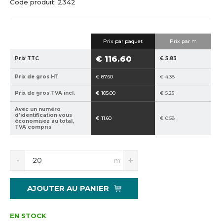
C
C
Code produit:
2342
c
o
o
u
d
d
e
e
e
i
Prix ​​par paquet
Prix par m
f
d
l
a
e
€ 116.60
Prix TTC
€ 5.83
b
f
r
o
Prix de gros HT
€ 87.60
€ 4.38
i
u
Prix de gros TVA incl.
€ 105.00
€ 5.25
c
r
a
n
Avec un numéro
d'identification vous
€ 11.60
€ 0.58
n
i
économisez au total,
TVA compris
t
s
:
s
8
e
S
N
m
n
a
5
u
í
v
9
r
ž
ý
4
:
AJOUTER AU PANIER
i
š
0
p
t
i
2
2
m
t
EN STOCK
1
,