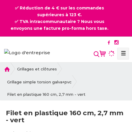
✅ Réduction de 4 € sur les commandes
supérieures à 123 €.
✅ TVA intracommunautaire ? Nous vous
envoyons une facture pro-forma hors taxe.
☰
l
Grillages et clôtures
a
p
Grillage simple torsion galva+pvc
a
Filet en plastique 160 cm, 2,7 mm - vert
g
e
d
Filet en plastique 160 cm, 2,7 mm
'
- vert
a
c