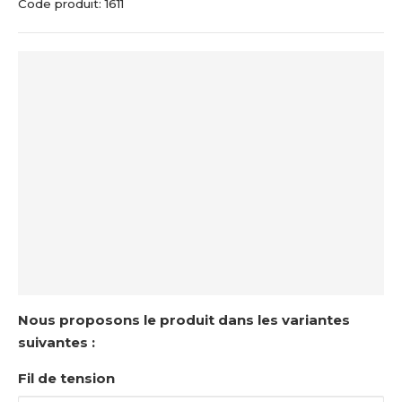
Code produit:
1611
c
u
e
i
l
Nous proposons le produit dans les variantes
suivantes :
Fil de tension