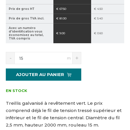
Prix de gros HT
€ 67.50
€ 4.50
Prix de gros TVA incl.
€ 81.00
€ 5.40
Avec un numéro
d'identification vous
€ 9.00
€ 0.60
économisez au total,
TVA compris
S
N
m
n
a
í
v
ž
ý
AJOUTER AU PANIER
i
š
t
i
m
t
EN STOCK
n
m
o
n
Treillis galvanisé à revêtement vert. Le prix
ž
o
comprend déjà le fil de tension tressé supérieur et
s
ž
inférieur et le fil de tension central. Diamètre du fil
t
s
v
t
2,5 mm, hauteur 2000 mm, rouleau 15 m.