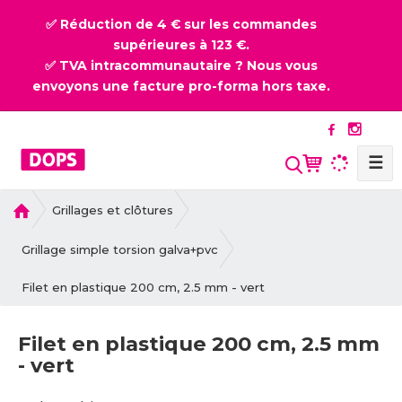
✅ Réduction de 4 € sur les commandes
supérieures à 123 €.
✅ TVA intracommunautaire ? Nous vous
envoyons une facture pro-forma hors taxe.
☰
l
Grillages et clôtures
a
p
Grillage simple torsion galva+pvc
a
Filet en plastique 200 cm, 2.5 mm - vert
g
e
d
Filet en plastique 200 cm, 2.5 mm
'
- vert
a
c