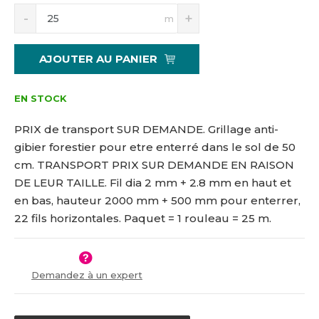
S
N
1
2
m
n
a
5
-
í
v
1
2
ž
ý
AJOUTER AU PANIER
9
0
i
š
9
0
t
i
5
0
m
t
EN STOCK
2
-
n
m
o
n
2
PRIX de transport SUR DEMANDE. Grillage anti-
ž
o
2
gibier forestier pour etre enterré dans le sol de 50
s
ž
cm. TRANSPORT PRIX SUR DEMANDE EN RAISON
t
s
v
t
DE LEUR TAILLE. Fil dia 2 mm + 2.8 mm en haut et
í
v
en bas, hauteur 2000 mm + 500 mm pour enterrer,
í
22 fils horizontales. Paquet = 1 rouleau = 25 m.
Demandez à un expert