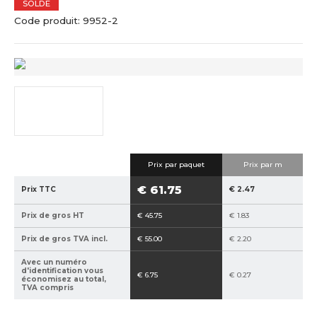
c
SOLDE
C
C
u
Code produit:
9952-2
o
o
e
d
d
i
e
e
l
f
d
a
e
b
f
r
o
i
u
c
r
Prix ​​par paquet
Prix par m
a
n
€ 61.75
n
i
Prix TTC
€ 2.47
t
s
Prix de gros HT
€ 45.75
€ 1.83
:
s
8
e
Prix de gros TVA incl.
€ 55.00
€ 2.20
5
u
Avec un numéro
9
r
d'identification vous
€ 6.75
€ 0.27
économisez au total,
4
:
TVA compris
0
o
2
z