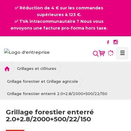
✅ Réduction de 4 € sur les commandes
supérieures à 123 €.
✅ TVA intracommunautaire ? Nous vous
envoyons une facture pro-forma hors taxe.
☰
l
Grillages et clôtures
a
p
Grillage forestier et Grillage agricole
a
Grillage forestier enterré 2.0+2.8/2000+500/22/150
g
e
d
Grillage forestier enterré
'
2.0+2.8/2000+500/22/150
a
c