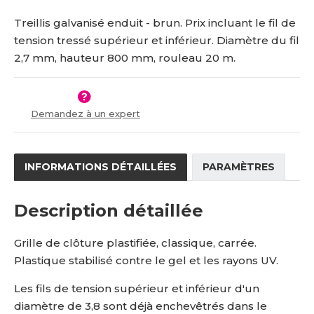
n
m
5
7
o
n
Treillis galvanisé enduit - brun. Prix incluant le fil de
1
-
ž
o
tension tressé supérieur et inférieur. Diamètre du fil
8
8
s
ž
2,7 mm, hauteur 800 mm, rouleau 20 m.
1
0
t
s
v
t
3
0
í
v
9
-
í
2
Demandez à un expert
0
-
v
n
INFORMATIONS DÉTAILLÉES
PARAMÈTRES
d
-
Description détaillée
h
Grille de clôture plastifiée, classique, carrée.
Plastique stabilisé contre le gel et les rayons UV.
Les fils de tension supérieur et inférieur d'un
diamètre de 3,8 sont déjà enchevêtrés dans le