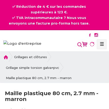
✅ Réduction de 4 € sur les commandes
supérieures à 123 €.
✅ TVA intracommunautaire ? Nous vous
envoyons une facture pro-forma hors taxe.
☰
l
Grillages et clôtures
a
p
Grillage simple torsion galva+pvc
a
Maille plastique 80 cm, 2.7 mm - marron
g
e
d
Maille plastique 80 cm, 2.7 mm -
'
marron
a
c