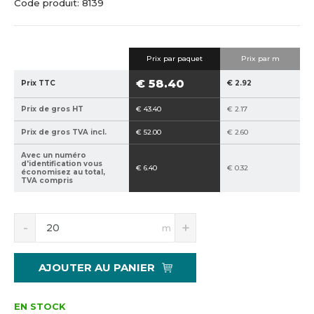
C
C
Code produit:
8139
c
o
o
u
d
d
e
e
e
i
Prix ​​par paquet
Prix par m
f
d
l
a
e
€ 58.40
Prix TTC
€ 2.92
b
f
r
o
Prix de gros HT
€ 43.40
€ 2.17
i
u
Prix de gros TVA incl.
€ 52.00
€ 2.60
c
r
a
n
Avec un numéro
d'identification vous
€ 6.40
€ 0.32
n
i
économisez au total,
TVA compris
t
s
:
s
8
e
S
N
m
n
a
5
u
í
v
9
r
ž
ý
4
:
AJOUTER AU PANIER
i
š
0
p
t
i
2
2
m
t
EN STOCK
1
,