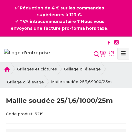
✅ Réduction de 4 € sur les commandes
supérieures à 123 €.
✅ TVA intracommunautaire ? Nous vous
envoyons une facture pro-forma hors taxe.
☰
l
Grillages et clôtures
Grillage d´élevage
a
p
Maille soudée 25/1,6/1000/25m
Grillage d´élevage
a
g
Maille soudée 25/1,6/1000/25m
e
d
C
C
Code produit:
3219
'
o
o
a
d
d
c