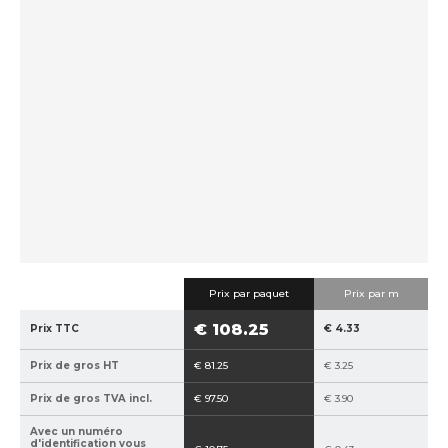
e
e
c
f
d
u
a
e
e
b
f
i
r
o
l
i
u
c
r
a
n
n
i
t
s
:
s
8
e
5
u
9
r
Prix ​​par paquet
Prix par m
4
:
€ 108.25
Prix TTC
€ 4.33
0
s
2
2
Prix de gros HT
€ 81.25
€ 3.25
1
5
5
Prix de gros TVA incl.
€ 97.50
€ 3.90
1
Avec un numéro
3
d'identification vous