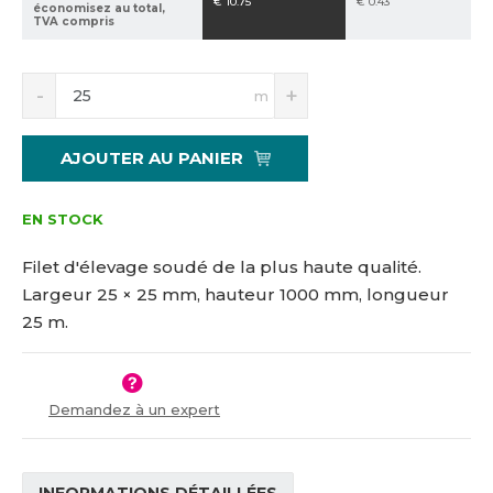
€ 10.75
€ 0.43
économisez au total,
2
TVA compris
1
9
S
N
m
n
a
í
v
ž
ý
AJOUTER AU PANIER
i
š
t
i
m
t
EN STOCK
n
m
o
n
Filet d'élevage soudé de la plus haute qualité.
ž
o
Largeur 25 × 25 mm, hauteur 1000 mm, longueur
s
ž
25 m.
t
s
v
t
í
v
í
Demandez à un expert