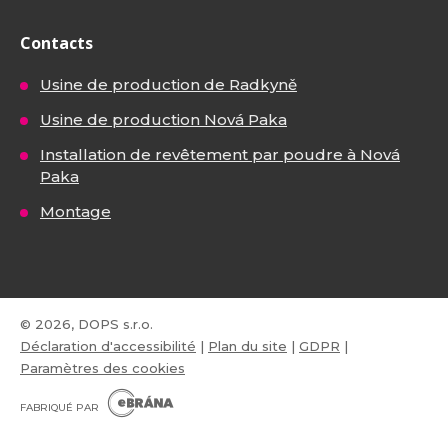
Contacts
Usine de production de Radkyně
Usine de production Nová Paka
Installation de revêtement par poudre à Nová
Paka
Montage
© 2026, DOPS s.r.o.
Déclaration d'accessibilité
|
Plan du site
|
GDPR
|
Paramètres des cookies
E
B
FABRIQUÉ PAR
R
Á
N