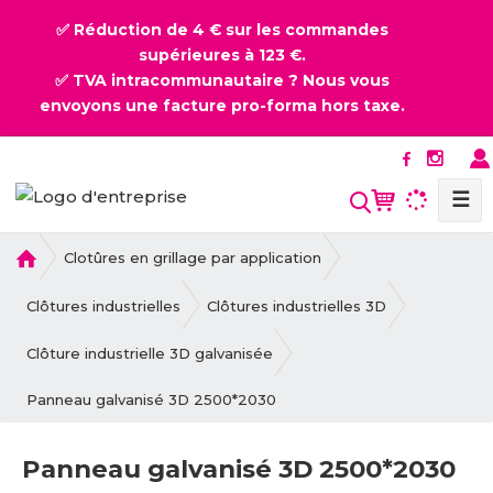
✅ Réduction de 4 € sur les commandes
supérieures à 123 €.
✅ TVA intracommunautaire ? Nous vous
envoyons une facture pro-forma hors taxe.
☰
l
Clotûres en grillage par application
a
p
Clôtures industrielles
Clôtures industrielles 3D
a
g
Clôture industrielle 3D galvanisée
e
Panneau galvanisé 3D 2500*2030
d
'
a
Panneau galvanisé 3D 2500*2030
c