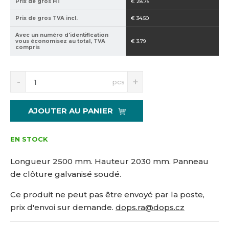
Prix de gros HT
€ 28.75
1
z
5
n
Prix de gros TVA incl.
€ 34.50
1
2
Avec un numéro d'identification
5
0
vous économisez au total, TVA
€ 3.79
compris
1
3
7
0
6
S
N
pcs
n
a
í
v
ž
ý
AJOUTER AU PANIER
i
š
t
i
m
t
EN STOCK
n
m
o
n
Longueur 2500 mm. Hauteur 2030 mm. Panneau
ž
o
de clôture galvanisé soudé.
s
ž
t
s
Ce produit ne peut pas être envoyé par la poste,
v
t
prix d'envoi sur demande.
dops.ra@dops.cz
í
v
í