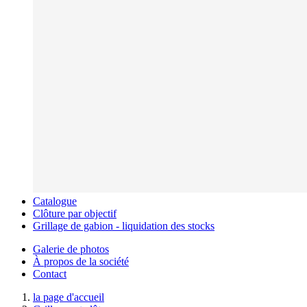
Catalogue
Clôture par objectif
Grillage de gabion - liquidation des stocks
Galerie de photos
À propos de la société
Contact
la page d'accueil