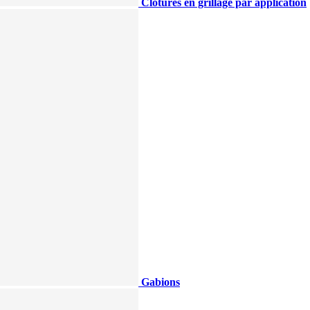
Clotûres en grillage par application
Gabions