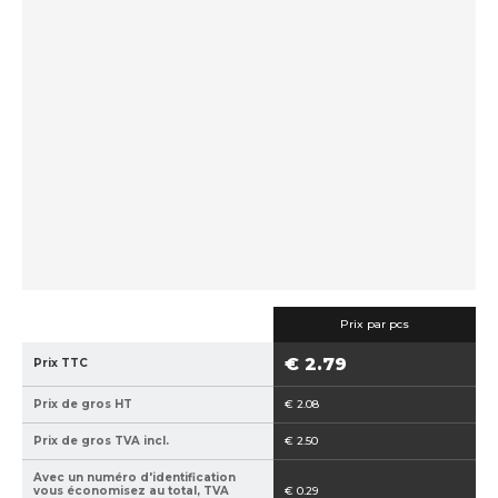
c
f
d
u
a
e
e
b
f
i
r
o
l
i
u
c
r
a
n
n
i
t
s
:
s
8
e
5
u
9
r
Prix par pcs
4
:
€ 2.79
Prix TTC
0
r
2
s
Prix de gros HT
€ 2.08
1
5
Prix de gros TVA incl.
€ 2.50
1
Avec un numéro d'identification
5
vous économisez au total, TVA
€ 0.29