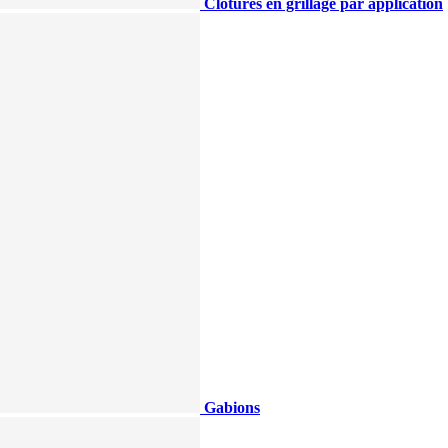
Clotûres en grillage par application
Gabions