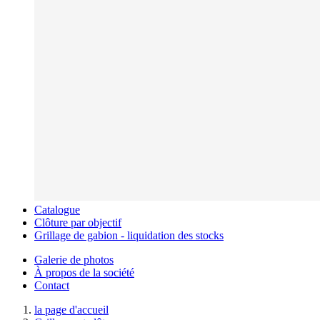
Catalogue
Clôture par objectif
Grillage de gabion - liquidation des stocks
Galerie de photos
À propos de la société
Contact
la page d'accueil