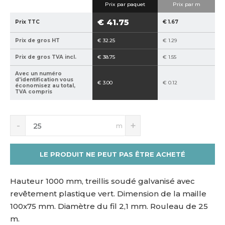
Prix ​​par paquet
Prix par m
5
0
1
0
€ 41.75
Prix TTC
€ 1.67
1
-
Prix de gros HT
€ 32.25
€ 1.29
0
1
7
0
Prix de gros TVA incl.
€ 38.75
€ 1.55
9
0
Avec un numéro
*
d'identification vous
€ 3.00
€ 0.12
7
économisez au total,
TVA compris
5
S
N
m
n
a
í
v
ž
ý
LE PRODUIT NE PEUT PAS ÊTRE ACHETÉ
i
š
t
i
m
t
Hauteur 1000 mm,
treillis soudé galvanisé avec
n
m
revêtement plastique vert. Dimension de la maille
o
n
100x75 mm. Diamètre du fil 2,1 mm. Rouleau de 25
ž
o
m.
s
ž