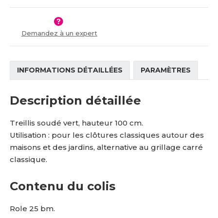
t
s
v
t
í
v
í
Demandez à un expert
INFORMATIONS DÉTAILLÉES
PARAMÈTRES
Description détaillée
Treillis soudé vert, hauteur 100 cm.
Utilisation : pour les clôtures classiques autour des
maisons et des jardins,
alternative au grillage carré
classique
.
Contenu du colis
Role 25 bm.