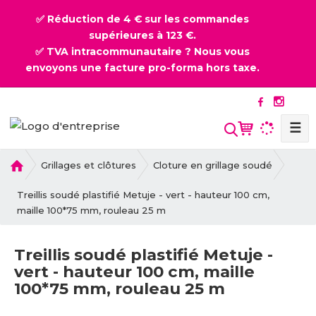
✅ Réduction de 4 € sur les commandes
supérieures à 123 €.
✅ TVA intracommunautaire ? Nous vous
envoyons une facture pro-forma hors taxe.
☰
l
Grillages et clôtures
Cloture en grillage soudé
a
p
Treillis soudé plastifié Metuje - vert - hauteur 100 cm,
a
maille 100*75 mm, rouleau 25 m
g
e
Treillis soudé plastifié Metuje -
d
vert - hauteur 100 cm, maille
'
100*75 mm, rouleau 25 m
a
c