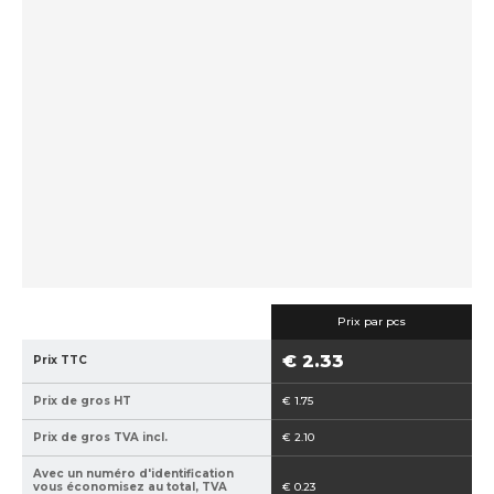
c
f
d
u
a
e
e
b
f
i
r
o
l
i
u
c
r
a
n
n
i
t
s
:
s
8
e
5
u
9
r
Prix par pcs
4
:
€ 2.33
Prix TTC
0
ú
2
f
Prix de gros HT
€ 1.75
1
e
5
1
Prix de gros TVA incl.
€ 2.10
1
0
Avec un numéro d'identification
6
0
vous économisez au total, TVA
€ 0.23