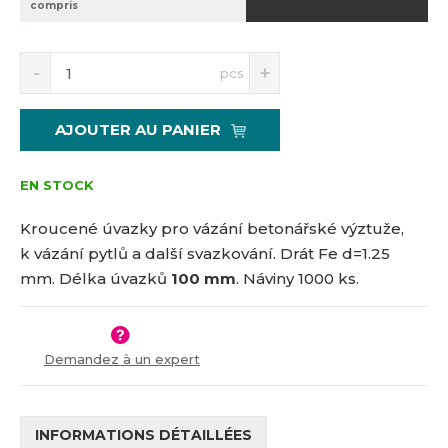
compris
8
3
8
S
N
pcs
n
a
í
v
ž
ý
AJOUTER AU PANIER
i
š
t
i
m
t
EN STOCK
n
m
o
n
Kroucené úvazky pro vázání betonářské výztuže,
ž
o
k vázání pytlů a další svazkování. Drát Fe d=1.25
s
ž
mm. Délka úvazků
100 mm
. Náviny 1000 ks.
t
s
v
t
í
v
í
Demandez à un expert
INFORMATIONS DÉTAILLÉES