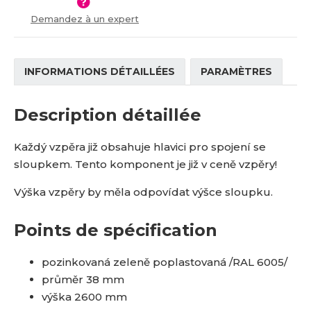
í
v
Demandez à un expert
í
INFORMATIONS DÉTAILLÉES
PARAMÈTRES
Description détaillée
Každý vzpěra již obsahuje hlavici pro spojení se
sloupkem. Tento komponent je již v ceně vzpěry!
Výška vzpěry by měla odpovídat výšce sloupku.
Points de spécification
pozinkovaná zeleně poplastovaná /RAL 6005/
průměr 38 mm
výška 2600 mm