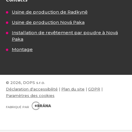
Usine de production de Radkyně
Usine de production Nová Paka
Installation de revêtement par poudre à Nová
Paka
Montage
© 2026, DOPS s.r.o.
Déclaration d'accessibilité
|
Plan du site
|
GDPR
|
Paramètres des cookies
E
B
FABRIQUÉ PAR
R
Á
N
VISA
MasterCard
Maestro
A
.
C
Z