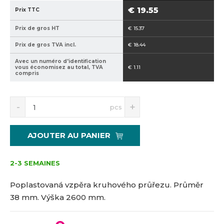
2
p
€ 19.55
Prix TTC
1
3
Prix de gros HT
€ 15.37
5
8
1
-
Prix de gros TVA incl.
€ 18.44
3
3
Avec un numéro d'identification
3
0
vous économisez au total, TVA
€ 1.11
8
0
compris
7
0
S
N
pcs
n
a
í
v
ž
ý
AJOUTER AU PANIER
i
š
t
i
m
t
2-3 SEMAINES
n
m
o
n
Poplastovaná vzpěra kruhového průřezu. Průměr
ž
o
38 mm. Výška 2600 mm.
s
ž
t
s
v
t