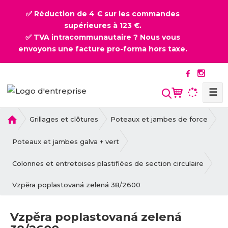
✅ Réduction de 4 € sur les commandes
supérieures à 123 €.
✅ TVA intracommunautaire ? Nous vous
envoyons une facture pro-forma hors taxe.
☰
l
Grillages et clôtures
Poteaux et jambes de force
a
p
Poteaux et jambes galva + vert
a
g
Colonnes et entretoises plastifiées de section circulaire
e
Vzpěra poplastovaná zelená 38/2600
d
'
a
Vzpěra poplastovaná zelená
c