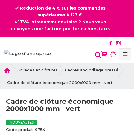
✅ Réduction de 4 € sur les commandes
supérieures à 123 €.
✅ TVA intracommunautaire ? Nous vous
envoyons une facture pro-forma hors taxe.
☰
l
Grillages et clôtures
Cadres and grillage pressé
a
p
Cadre de clôture économique 2000x1000 mm - vert
a
g
Cadre de clôture économique
e
2000x1000 mm - vert
d
'
a
NOUVEAUTÉS
c
C
C
Code produit:
9754