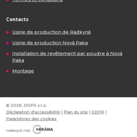
Contacts
Usine de production de Radkyně
Usine de production Nová Paka
Installation de revêtement par poudre à Nová
Paka
Montage
© 2026, DOPS s.r.o.
Déclaration d'accessibilité
|
Plan du site
|
GDPR
|
Paramètres des cookies
E
B
FABRIQUÉ PAR
R