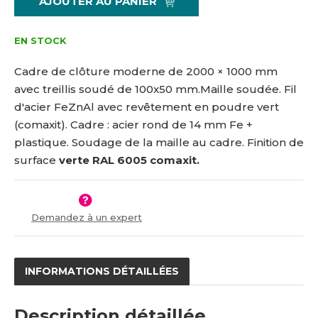
AJOUTER AU PANIER
i
š
1
t
i
9
m
t
EN STOCK
7
n
m
5
o
n
Cadre de clôture moderne de 2000 × 1000 mm
4
ž
o
avec treillis soudé de 100x50 mm.
Maille soudée. Fil
s
ž
d'acier FeZnAl avec revêtement en poudre vert
t
s
v
t
(comaxit). Cadre : acier rond de 14 mm Fe +
í
v
plastique. Soudage de la maille au cadre.
Finition de
í
surface
verte
RAL 6005 comaxit.
Demandez à un expert
INFORMATIONS DÉTAILLÉES
Description détaillée