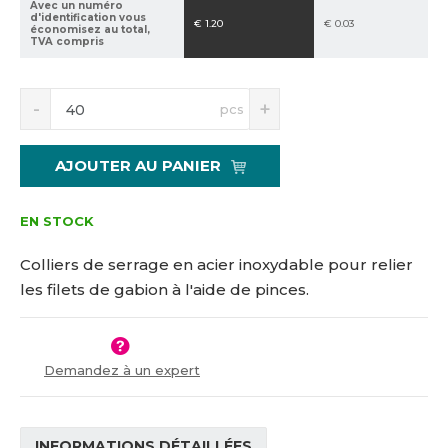
Avec un numéro
2
e
d'identification vous
€ 1.20
€ 0.03
économisez au total,
5
TVA compris
3
3
S
N
pcs
n
a
í
v
ž
ý
AJOUTER AU PANIER
i
š
t
i
m
t
EN STOCK
n
m
o
n
Colliers de serrage en acier inoxydable pour relier
ž
o
les filets de gabion à l'aide de pinces.
s
ž
t
s
v
t
í
v
Demandez à un expert
í
INFORMATIONS DÉTAILLÉES