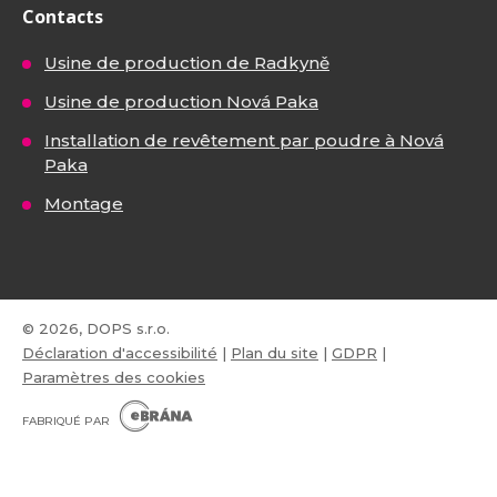
Contacts
Usine de production de Radkyně
Usine de production Nová Paka
Installation de revêtement par poudre à Nová
Paka
Montage
© 2026, DOPS s.r.o.
Déclaration d'accessibilité
|
Plan du site
|
GDPR
|
Paramètres des cookies
E
B
FABRIQUÉ PAR
R
Á
N
VISA
MasterCard
Maestro
A
.