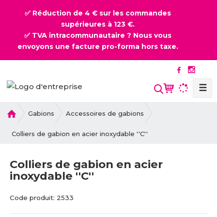
✅ Réduction de 4 € sur les commandes
supérieures à 123 €.
✅ TVA intracommunautaire ? Nous vous
envoyons une facture pro-forma hors taxe.
☰
l
Gabions
Accessoires de gabions
a
p
Colliers de gabion en acier inoxydable ''C''
a
g
Colliers de gabion en acier
e
inoxydable ''C''
d
'
C
C
a
Code produit:
2533
o
o
c