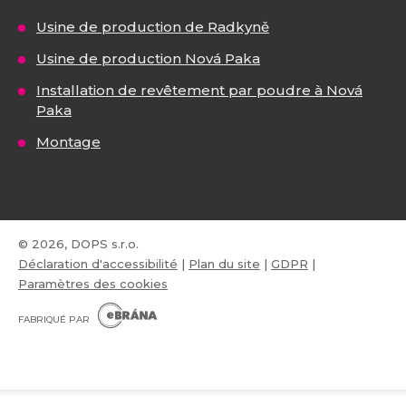
Usine de production de Radkyně
Usine de production Nová Paka
Installation de revêtement par poudre à Nová
Paka
Montage
© 2026, DOPS s.r.o.
Déclaration d'accessibilité
|
Plan du site
|
GDPR
|
Paramètres des cookies
E
B
FABRIQUÉ PAR
R
Á
N
VISA
MasterCard
Maestro
A
.
C
Z