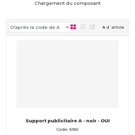
c
Chargement du composant
u
e
i
4
d´article
l
Support publicitaire A - noir - OUI
Code: 6180